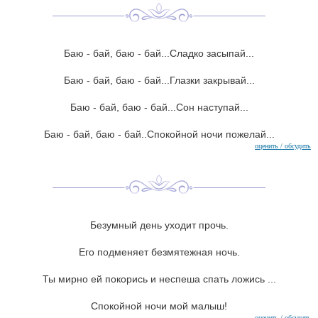
Баю - бай, баю - бай...Сладко засыпай...
Баю - бай, баю - бай...Глазки закрывай...
Баю - бай, баю - бай...Сон наступай...
Баю - бай, баю - бай..Спокойной ночи пожелай...
оценить / обсудить
Безумный день уходит прочь.
Его подменяет безмятежная ночь.
Ты мирно ей покорись и неспеша спать ложись ...
Спокойной ночи мой малыш!
оценить / обсудить