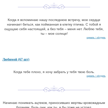
Когда я вспоминаю нашу последнюю встречу, мое сердце
начинает биться, как пойманная в клетку птичка. С тобой я
ощущаю себя настоящей, а без тебя – меня нет. Люблю тебя,
ты – мое солнце!
оценить / обсудить
Любимой (67 шт)
Когда тебе плохо, я хочу забрать у тебя твою боль.
оценить / обсудить
Начинаю понимать ацтеков, приносивших жертвы кровожадным
богиням. Будь они, как ты, я бы тоже не устоял.