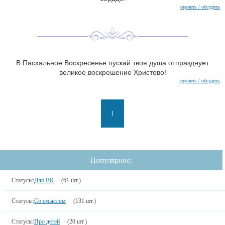
оценить / обсудить
В Пасхальное Воскресенье пускай твоя душа отпразднует
великое воскрешение Христово!
оценить / обсудить
1
Популярное:
Статусы:
Для ВК
(61 шт.)
Статусы:
Со смыслом
(131 шт.)
Статусы:
Про детей
(20 шт.)