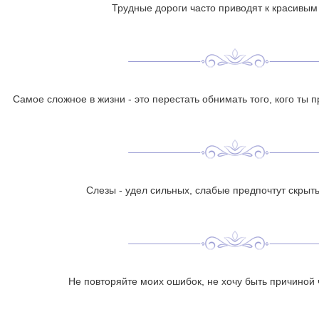
Трудные дороги часто приводят к красивым
Самое сложное в жизни - это перестать обнимать того, кого ты 
Слезы - удел сильных, слабые предпочтут скрыть
Не повторяйте моих ошибок, не хочу быть причиной 