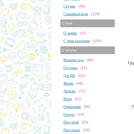
Скучаю
(49)
Спокойной ночи
(129)
Стихи
О любви
(41)
С днем рождения
(105)
Статусы
Времена года
(88)
Гр
Грустные
(21)
Для ВК
(61)
Жизнь
(49)
Любовь
(77)
Море
(21)
Т
Отношения
(58)
Отпуск
(24)
Про детей
(20)
Про семью
(20)