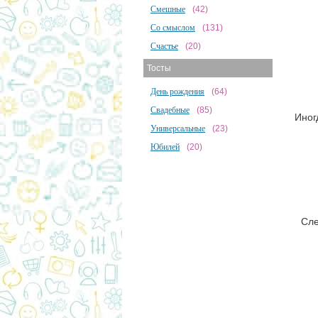
Смешные
(42)
Со смыслом
(131)
Счастье
(20)
Тосты
День рождения
(64)
Свадебные
(85)
Иног
Универсальные
(23)
Юбилей
(20)
Сле