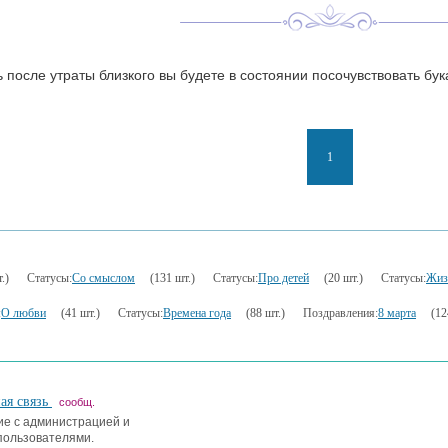
 после утраты близкого вы будете в состоянии посочувствовать б
1
.)
Статусы:
Со смыслом
(131 шт.)
Статусы:
Про детей
(20 шт.)
Статусы:
Жиз
:
О любви
(41 шт.)
Статусы:
Времена года
(88 шт.)
Поздравления:
8 марта
(12
ая связь
сообщ.
е с администрацией и
пользователями.