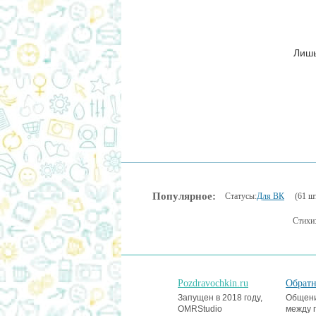
Лишь
Популярное:
Статусы:
Для ВК
(61 шт
Стихи
Pozdravochkin.ru
Обратн
Запущен в 2018 году,
Общени
OMRStudio
между 