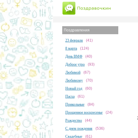
Поздравления
23 февраля
(41)
8 марта
(124)
День ВМФ
(40)
Доброе утро
(93)
Любимой
(67)
Любимому
(70)
Новый год
(60)
Пасха
(61)
Прикольные
(84)
Прощенное воскресенье
(24)
Рождество
(44)
С днем рождения
(536)
Свадебные
(61)