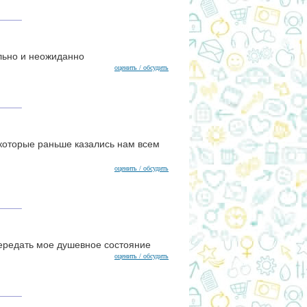
ольно и неожиданно
оценить / обсудить
 которые раньше казались нам всем
оценить / обсудить
ередать мое душевное состояние
оценить / обсудить