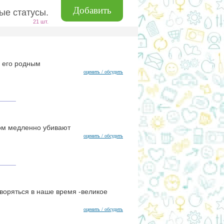
Добавить
ые статусы.
21 шт.
а его родным
оценить / обсудить
том медленно убивают
оценить / обсудить
творяться в наше время -великое
оценить / обсудить