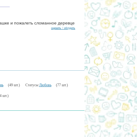
укашке и пожалеть сломанное деревце
оценить / обсудить
нь
(49 шт.)
Статусы:
Любовь
(77 шт.)
4 шт.)