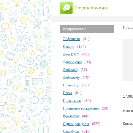
Поздр
Поздравления
23 февраля
(41)
8 марта
(124)
День ВМФ
(40)
Доброе утро
(93)
Любимой
(67)
Любимому
(70)
Новый год
(60)
Пасха
(61)
17.08
Прикольные
(84)
Прощенное воскресенье
(24)
Имя и
Рождество
(44)
С днем рождения
(536)
Комме
Свадебные
(61)