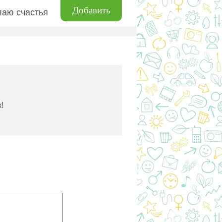
Добавить
лаю счастья
!