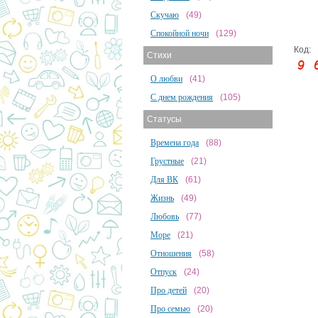
Скучаю
(49)
Спокойной ночи
(129)
Код:
Стихи
О любви
(41)
С днем рождения
(105)
Статусы
Времена года
(88)
Грустные
(21)
Для ВК
(61)
Жизнь
(49)
Любовь
(77)
Море
(21)
Отношения
(58)
Отпуск
(24)
Про детей
(20)
Про семью
(20)